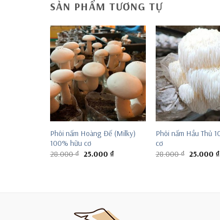
SẢN PHẨM TƯƠNG TỰ
Phôi nấm Hoàng Đế (Milky)
Phôi nấm Hầu Thủ 
i nấm sò
100% hữu cơ
cơ
Giá
0
₫
hiện
Giá
Giá
Giá
28.000
₫
25.000
₫
28.000
₫
25.000
₫
tại
gốc
hiện
gốc
 ₫.
là:
là:
tại
là:
75.000 ₫.
28.000 ₫.
là:
28.000 ₫.
25.000 ₫.