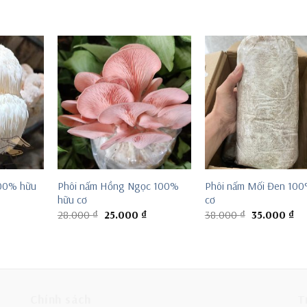
100% hữu
Phôi nấm Hồng Ngọc 100%
Phôi nấm Mối Đen 100
hữu cơ
cơ
Giá
Giá
Giá
Giá
Giá
28.000
₫
25.000
₫
38.000
₫
35.000
₫
hiện
gốc
hiện
gốc
hiệ
tại
là:
tại
là:
tại
là:
28.000 ₫.
là:
38.000 ₫.
là:
25.000 ₫.
25.000 ₫.
35
Chính sách
T