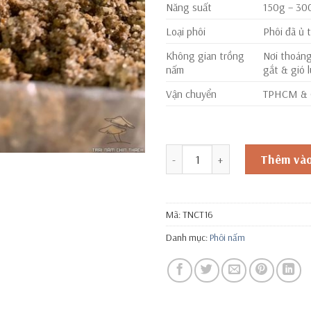
Năng suất
150g – 30
Loại phôi
Phôi đã ủ 
Không gian trồng
Nơi thoáng
nấm
gắt & gió l
Vận chuyển
TPHCM & C
Đặt hàng qua zalo
Combo 3 bịch phôi nấm Mối Đe
Thêm vào
Mã:
TNCT16
Danh mục:
Phôi nấm