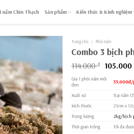
i nấm Chín Thạch
Sản phẩm
Kiến thức & Kinh nghiệm
Trang chủ
/
Phôi nấm
Combo 3 bịch p
Giá
114.000
105.000
₫
gốc
Giá 1 phôi nấm mối
là:
35.000đ/
đen
114.000 
Xuất xứ
Trại nấm C
Kích thước
25cm x 12
Trọng lượng
2kg/bịch 
Thời gian trồng
Tối đa đượ