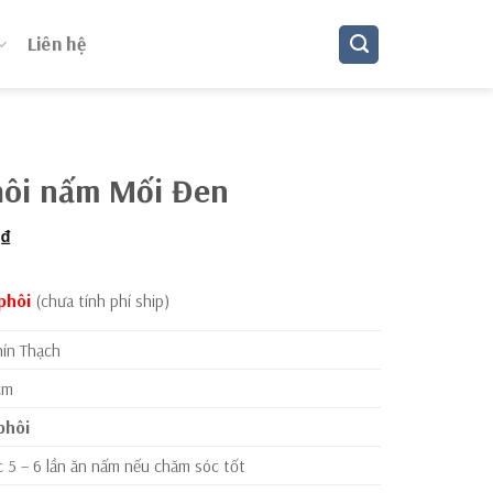
Liên hệ
hôi nấm Mối Đen
Giá
₫
hiện
tại
phôi
(chưa tính phí ship)
₫.
là:
105.000 ₫.
hín Thạch
cm
phôi
c 5 – 6 lần ăn nấm nếu chăm sóc tốt