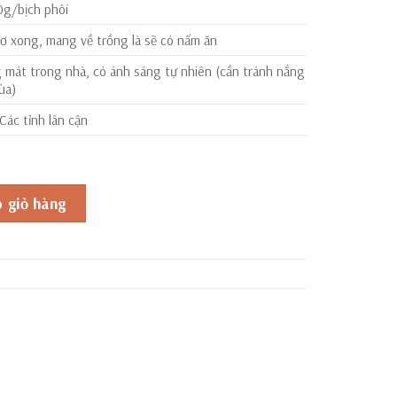
0g/bịch phôi
tơ xong, mang về trồng là sẽ có nấm ăn
 mát trong nhà, có ánh sáng tự nhiên (cần tránh nắng
ùa)
ác tỉnh lân cận
n số lượng
 giỏ hàng